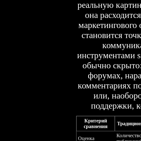
реальную картин
она расходитс
маркетингового 
становится точ
коммуник
инструментами soc
обычно скрыто
форумах, нар
комментариях п
или, наобор
поддержки, 
Критерий
Традицио
сравнения
Количеств
Оценка