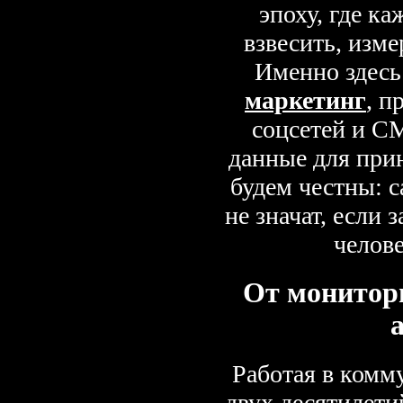
эпоху, где к
взвесить, изме
Именно здесь
маркетинг
, п
соцсетей и С
данные для при
будем честны: с
не значат, если 
челов
От монитор
Работая в комм
двух десятилет