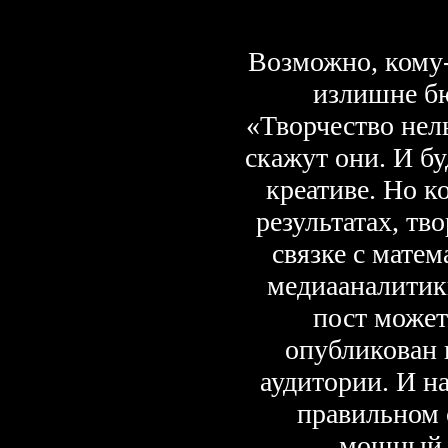
Возможно, кому-
излишне б
«Творчество нел
скажут они. И бу
креативе. Но к
результатах, тв
связке с матем
медиааналитик
пост может
опубликован н
аудитории. И н
правильном 
мощный 