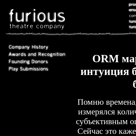
ORM мар
интуиция б
Помню времена,
измерялся колич
субъективным о
Сейчас это каж