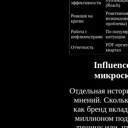
публикаций
эффективности
(Reach)
Реактивная
Реакция на
возникнов
кризис
проблемы)
Работа с
По популя
инфлюенсерами
интуиции
PDF-презен
Отчетность
квартал
Influen
микрос
Отдельная истор
мнений. Скольк
как бренд вклад
миллионом подп
тишину или, чт