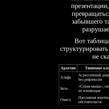
презентации,
превращаться
забывшего т
разрушае
Вот таблица
структурировать
не ск
Архетип
Типичное кл
Агрессивный дом
Альфа
без рефлексии
«Серая мышь», ни
Бета
не влияющая
Пассивная жертва
Омега
обстоятельств