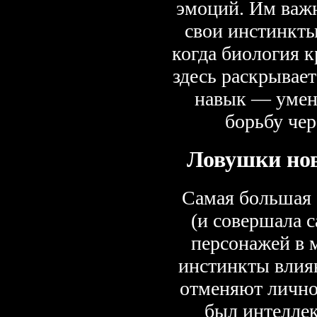
эмоций. Им важн
свои инстинкты,
когда биология 
здесь раскрывае
навык — умен
борьбу чер
Ловушки нов
Самая большая 
(и совершала 
персонажей в 
инстинкты влияю
отменяют лично
был интелле