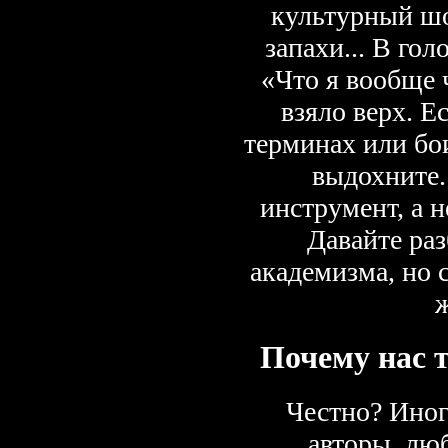
культурный шо
запахи... В гол
«Что я вообще
взяло верх. Е
терминах или бои
выдохните
инструмент, а 
Давайте раз
академизма, но с
Почему нас т
Честно? Иног
авторы, люб