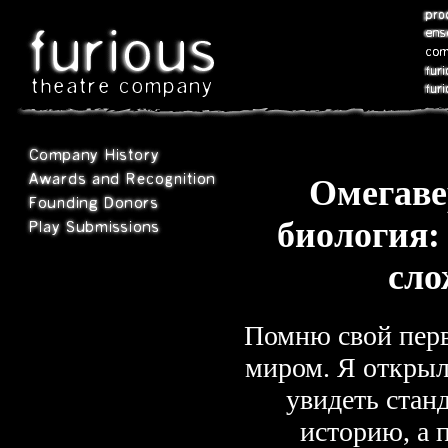
Омегавер
биология:
сл
Помню свой перв
миром. Я открыл
увидеть ста
историю, а